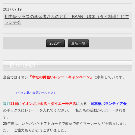
2017.07.19
初中級クラスの学習者さんのお店 BAAN LUCK（タイ料理）にて
ランチ会
2026年
最新一覧
ご協力のお願い
当会ではイオン
「幸せの黄色いレシートキャンペーン」
に参加しています。
（イオン北小金店のボックス）
毎月
11日
に
イオン北小金店・ダイエー松戸店
にある
「日本語ボランティア会」
のボックスにレシートを入れてください。 私たちの活動がサポートされま
す。
28年度は、いただいたギフトカードで教室で使うマーカーなどを購入しまし
た。 ご協力ありがとうございました。