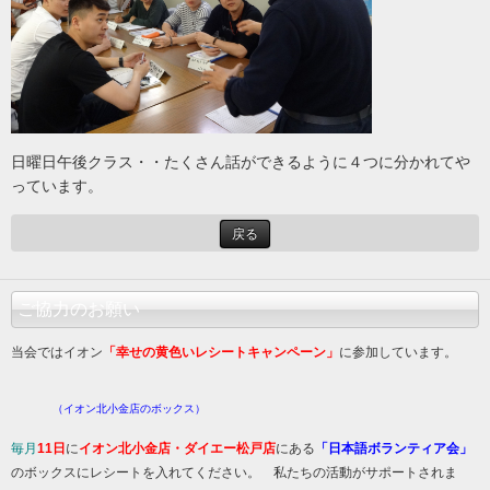
日曜日午後クラス・・たくさん話ができるように４つに分かれてや
っています。
戻る
ご協力のお願い
当会ではイオン
「幸せの黄色いレシートキャンペーン」
に参加しています。
（イオン北小金店のボックス）
毎月
11日
に
イオン北小金店・ダイエー松戸店
にある
「日本語ボランティア会」
のボックスにレシートを入れてください。 私たちの活動がサポートされま