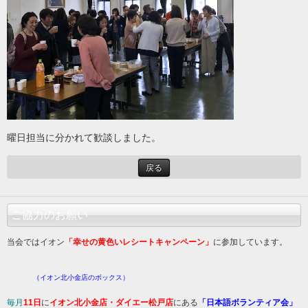
曜日担当に分かれて歓談しました。
戻る
ご協力のお願い
当会ではイオン
「幸せの黄色いレシートキャンペーン」
に参加しています。
（イオン北小金店のボックス）
毎月
11日
に
イオン北小金店・ダイエー松戸店
にある
「日本語ボランティア会」