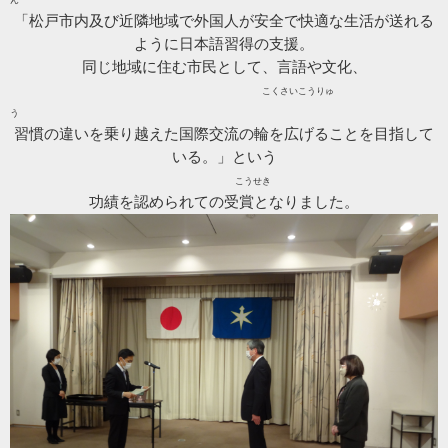
ん
「松戸市内及び近隣地域で外国人が安全で快適な生活が送れる
ように日本語習得の支援。
同じ地域に住む市民
として、言語や文化、
こくさいこうりゅ
う
習慣の違いを乗り越えた国際交流の輪を広げることを目指して
いる。」という
こうせき
功績を
認められての受賞となりました。