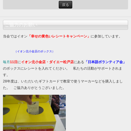
戻る
ご協力のお願い
当会ではイオン
「幸せの黄色いレシートキャンペーン」
に参加しています。
（イオン北小金店のボックス）
毎月
11日
に
イオン北小金店・ダイエー松戸店
にある
「日本語ボランティア会」
のボックスにレシートを入れてください。 私たちの活動がサポートされま
す。
28年度は、いただいたギフトカードで教室で使うマーカーなどを購入しまし
た。 ご協力ありがとうございました。