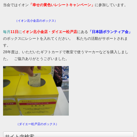
当会ではイオン
「幸せの黄色いレシートキャンペーン」
に参加しています。
（イオン北小金店のボックス）
毎月
11日
に
イオン北小金店・ダイエー松戸店
にある
「日本語ボランティア会」
のボックスにレシートを入れてください。 私たちの活動がサポートされま
す。
28年度は、いただいたギフトカードで教室で使うマーカーなどを購入しまし
た。 ご協力ありがとうございました。
（ダイエー松戸店のボックス）
サイト内検索